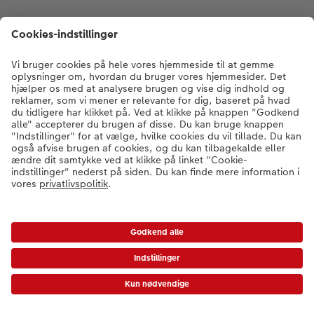
* Værdikoder gælder ikke Ekspresfotos, gavekort samt fragt og startpris.
Prisliste