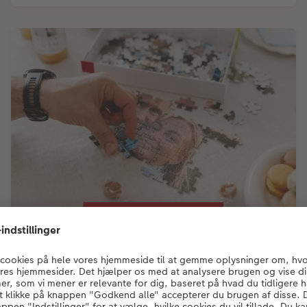
Puslespil med eget billede
Puslespil med eget billede
Sæt et personligt billede på et puslepil. Vælg
mellem flere forskellige typer med alt fra 40 til