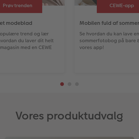
Prøv trenden
CEWE-app
get modeblad
Mobilen fuld af somme
opulære trend og lær
Se hvordan du kan lave e
vordan du laver dit helt
sommerfotobog på bare 8 
magasin med en CEWE
vores app!
.
Vores produktudvalg