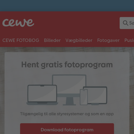
CEWE FOTOBOG
Billeder
Vægbilleder
Fotogaver
Pusl