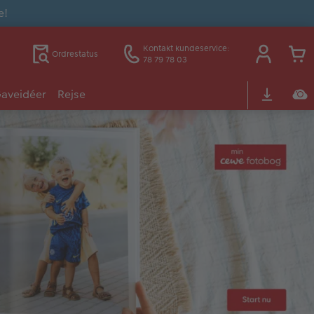
e!
Kontakt kundeservice:
Ordrestatus
78 79 78 03
aveidéer
Rejse