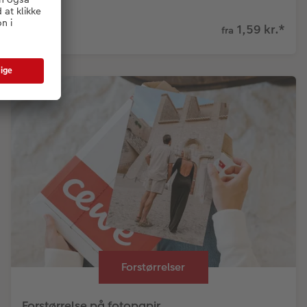
1,59 kr.
*
fra
Forstørrelser
Forstørrelse på fotopapir