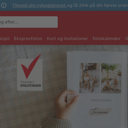
Tilmeld dig nyhedsbrevet
og få 20% på din første ordr
espil
Ekspresfotos
Kort og invitationer
Fotokalender
G