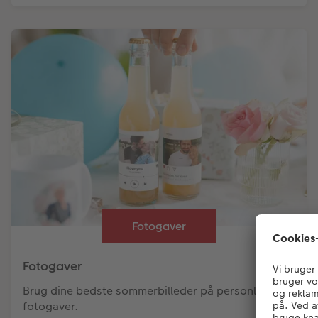
Fotogaver
Fotogaver
Brug dine bedste sommerbilleder på personlige
fotogaver.