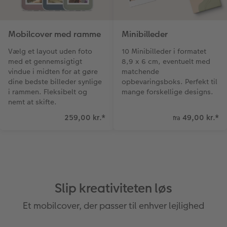
Fotopanel
Firmagave
Digitalt festkort
Mobilcover med ramme
Minibilleder
Velkomstskilt
Gratis fotolagring
Vælg et layout uden foto
10 Minibilleder i formatet
med et gennemsigtigt
8,9 x 6 cm, eventuelt med
Talcollage
vindue i midten for at gøre
matchende
dine bedste billeder synlige
opbevaringsboks. Perfekt til
Inspiration
i rammen. Fleksibelt og
mange forskellige designs.
nemt at skifte.
Gratis fotolagring
259,00 kr.
*
49,00 kr.
*
fra
Tilbehør
Slip kreativiteten løs
Et mobilcover, der passer til enhver lejlighed