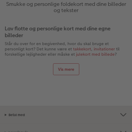
Smukke og personlige foldekort med dine billeder
og tekster
Lav flotte og personlige kort med dine egne
billeder
Står du over for en begivenhed, hvor du skal bruge et
personligt kort? Det kunne være et
takkekort
,
invitationer
til
forskellige lejligheder eller måske et
julekort med billede
?
Hos CEWE.dk tilbyder vi et væld af muligheder for at lave
individuelle og personlige kort og foldekort.
Vis mere
Du kan bl.a. lave
postkort
og
foldekort
i forskellige størrelser
og formater.
Du kan også bruge foldekort som
bryllupsinvitationer
eller fx
konfirmationsinvitationer
.
Foldekort til konfirmation
Vores foldekort er flotte som
takkekort til konfirmation
. Vælg
de fineste billeder fra dagen og sæt på forsiden, og på
Betal med
indersiden kan du sætte flere billeder ind fra fejringen og skrive
en sød hilsen. Det er hyggeligt at få for gæsterne og dem,
som sendte gave til konfirmationen.