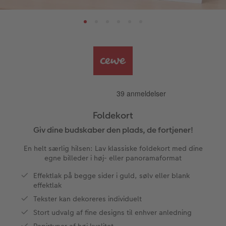
Papirtyper og omslag
Art prints
Billede i ramme
Dekoration
Hvordan fungerer det?
Invitationer
Aftalekalender
tioner
Bestillingsmuligheder
Billedboks
Billede på skumplade
Klistermærker
Premium partnere
Barnedåb
Ugeplan på akrylglas
Inspiration
Forstørrelse på fotopapir
Billede på aluminiumsplade
Tekstiler
Pasfoto
Design selv
Inspiration
Nem billedoverførsel
Fotosæt
Galleritryk
Skole og kontor
Alle anledninger
Valgmuligheder
Bedst i test
Fotoklistermærker
Billede på akrylglas
Fotomagneter
Fotokort
Gratis fotolagring
Foldekort
Giv dine budskaber den plads, de fortjener!
Gratis fotolagring
Tilbehør
Billede på træ
Art prints
Gaveindpakning
Foldekort
ram
En helt særlig hilsen: Lav klassiske foldekort med dine
CEWE FOTOBOG Color pop
Engangskamera print
Fotoplakat med kort
Fyld-selv gaveæske
Postkort
Tilbehør
egne billeder i høj- eller panoramaformat
Photos
Effektlak på begge sider i guld, sølv eller blank
Panoramaside
Analoge billeder
Fotoplakat med plakatliste
Mobilcovers
Kort med fotoindstik
effektlak
Tekster kan dekoreres individuelt
Mindelomme
Inspiration
Fotocollage
Kæledyr
Bordkort
Stort udvalg af fine designs til enhver anledning