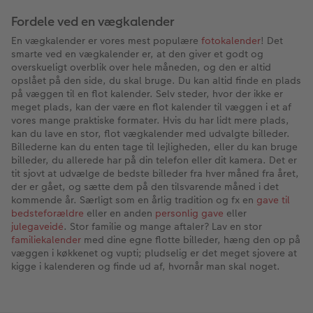
Fordele ved en vægkalender
En vægkalender er vores mest populære
fotokalender
! Det
smarte ved en vægkalender er, at den giver et godt og
overskueligt overblik over hele måneden, og den er altid
opslået på den side, du skal bruge. Du kan altid finde en plads
på væggen til en flot kalender. Selv steder, hvor der ikke er
meget plads, kan der være en flot kalender til væggen i et af
vores mange praktiske formater. Hvis du har lidt mere plads,
kan du lave en stor, flot vægkalender med udvalgte billeder.
Billederne kan du enten tage til lejligheden, eller du kan bruge
billeder, du allerede har på din telefon eller dit kamera. Det er
tit sjovt at udvælge de bedste billeder fra hver måned fra året,
der er gået, og sætte dem på den tilsvarende måned i det
kommende år. Særligt som en årlig tradition og fx en
gave til
bedsteforældre
eller en anden
personlig gave
eller
julegaveidé
. Stor familie og mange aftaler? Lav en stor
familiekalender
med dine egne flotte billeder, hæng den op på
væggen i køkkenet og vupti; pludselig er det meget sjovere at
kigge i kalenderen og finde ud af, hvornår man skal noget.