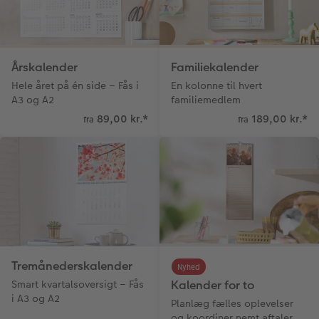
Årskalender
Familiekalender
Hele året på én side – Fås i
En kolonne til hvert
A3 og A2
familiemedlem
89,00 kr.
*
189,00 kr.
*
fra
fra
Tremånederskalender
Nyhed
Smart kvartalsoversigt – Fås
Kalender for to
i A3 og A2
Planlæg fælles oplevelser
og koordiner nemt aftaler