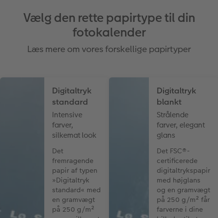
Vælg den rette papirtype til din
fotokalender
Læs mere om vores forskellige papirtyper
Digitaltryk
Digitaltryk
standard
blankt
Intensive
Strålende
farver,
farver, elegant
silkemat look
glans
Det
Det FSC®-
fremragende
certificerede
papir af typen
digitaltrykspapir
»Digitaltryk
med højglans
standard« med
og en gramvægt
en gramvægt
på 250 g/m² får
på 250 g/m²
farverne i dine