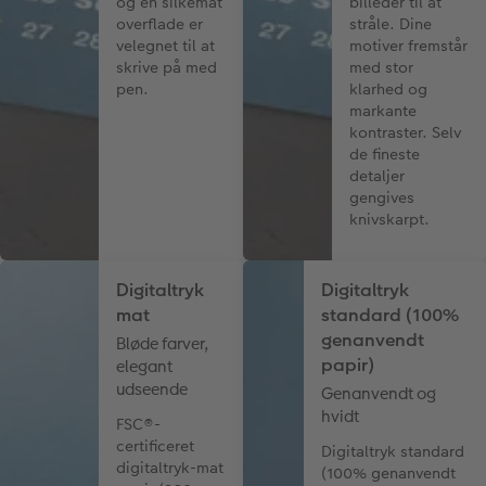
og en silkemat
billeder til at
overflade er
stråle. Dine
velegnet til at
motiver fremstår
skrive på med
med stor
pen.
klarhed og
markante
kontraster. Selv
de fineste
detaljer
gengives
knivskarpt.
Digitaltryk
Digitaltryk
mat
standard (100%
genanvendt
Bløde farver,
papir)
elegant
udseende
Genanvendt og
hvidt
FSC®-
certificeret
Digitaltryk standard
digitaltryk-mat
(100% genanvendt