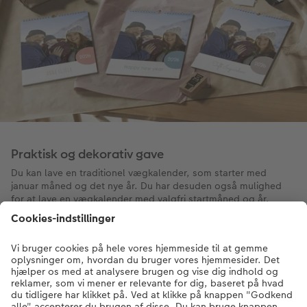
Praktisk og dekorativ gave
Du kan lave en traditionel vægkalender, som starter med
januar måned og det nye år. Du har desuden også mulighed
for at lave en vægkalender med valgfri startmåned og år.
Dermed er du ikke afhængig af at lave den på et bestemt
tidspunkt af året, og den bliver mere velegnet til at bruge som
gave. En vægkalender med egne billeder er en fin, dekorativ
og meget anvendelig gave til familie og venner. Da
vægkalenderen indeholder dine egne billeder, kan du være
sikker på, at du altid giver en meget personlig gave. Har du
spørgsmål til kalendere til væggen? Vores kundeservice sidder
klar til at hjælpe.