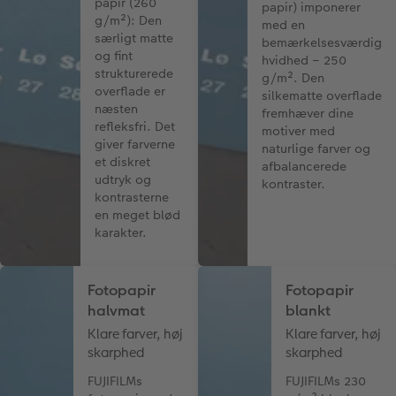
papir (260
papir) imponerer
g/m²): Den
med en
særligt matte
bemærkelsesværdig
og fint
hvidhed – 250
strukturerede
g/m². Den
overflade er
silkematte overflade
næsten
fremhæver dine
refleksfri. Det
motiver med
giver farverne
naturlige farver og
et diskret
afbalancerede
udtryk og
kontraster.
kontrasterne
en meget blød
karakter.
Fotopapir
Fotopapir
halvmat
blankt
Klare farver, høj
Klare farver, høj
skarphed
skarphed
FUJIFILMs
FUJIFILMs 230