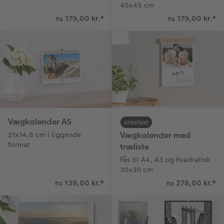
45x45 cm
179,00 kr.
*
179,00 kr.
*
fra
fra
Vægkalender A5
Anbefalet
21x14,8 cm i liggende
Vægkalender med
format
træliste
Fås til A4, A3 og Kvadratisk
30x30 cm
139,00 kr.
*
278,00 kr.
*
fra
fra