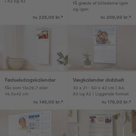
i A3 og A2
Få glæde af billederne igen
og igen
229,00 kr.
*
209,00 kr.
*
fra
fra
Fødselsdagskalender
Vægkalender dobbelt
Fås som 13x29,7 eller
30 x 21 - 60 x 42 cm | A4,
14,5x42 cm
A3 og A2 | Liggende format
149,00 kr.
*
179,00 kr.
*
fra
fra