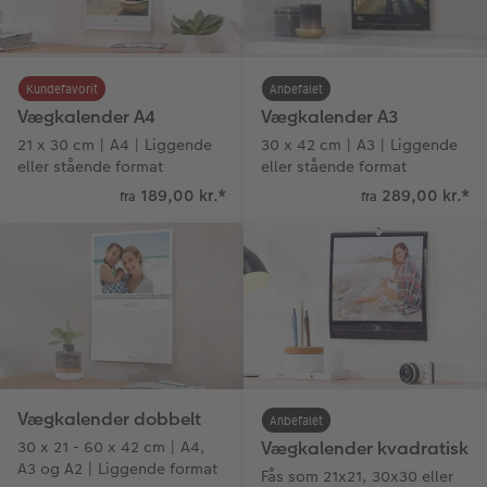
Fotopanel
Firmagave
Digitalt festkort
Velkomstskilt
Gratis fotolagring
Kundefavorit
Anbefalet
Vægkalender A4
Vægkalender A3
Talcollage
21 x 30 cm | A4 | Liggende
30 x 42 cm | A3 | Liggende
eller stående format
eller stående format
Inspiration
189,00 kr.
*
289,00 kr.
*
fra
fra
Gratis fotolagring
Tilbehør
Vægkalender dobbelt
Anbefalet
30 x 21 - 60 x 42 cm | A4,
Vægkalender kvadratisk
A3 og A2 | Liggende format
Fås som 21x21, 30x30 eller