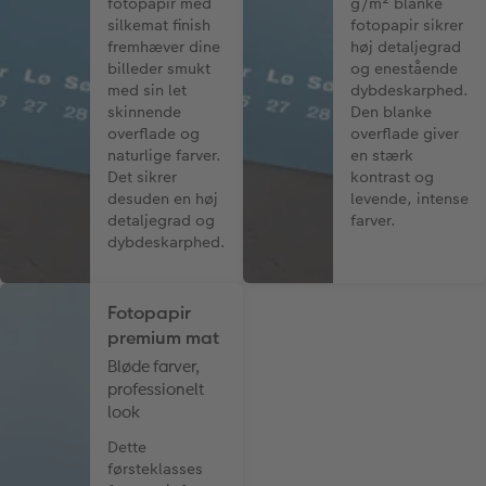
fotopapir med
g/m² blanke
silkemat finish
fotopapir sikrer
fremhæver dine
høj detaljegrad
billeder smukt
og enestående
med sin let
dybdeskarphed.
skinnende
Den blanke
overflade og
overflade giver
naturlige farver.
en stærk
Det sikrer
kontrast og
desuden en høj
levende, intense
detaljegrad og
farver.
dybdeskarphed.
Fotopapir
premium mat
Bløde farver,
professionelt
look
Dette
førsteklasses