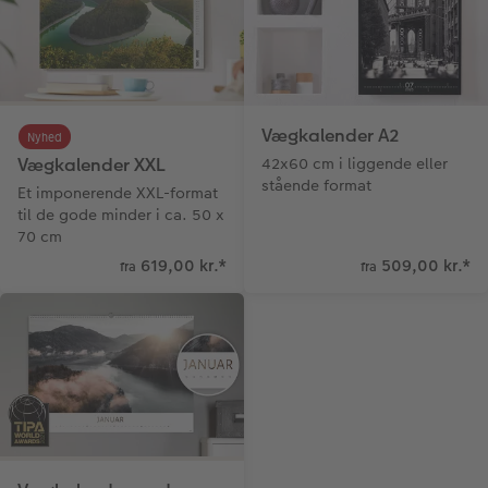
Vægkalender A2
Nyhed
Vægkalender XXL
42x60 cm i liggende eller
stående format
Et imponerende XXL-format
til de gode minder i ca. 50 x
70 cm
619,00 kr.
*
509,00 kr.
*
fra
fra