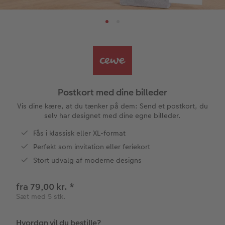
Papirtyper og omslag
Art prints
Billede i ramme
Dekoration
Hvordan fungerer det?
Invitationer
Aftalekalender
tioner
Bestillingsmuligheder
Billedboks
Billede på skumplade
Klistermærker
Premium partnere
Barnedåb
Ugeplan på akrylglas
Inspiration
Forstørrelse på fotopapir
Billede på aluminiumsplade
Tekstiler
Pasfoto
Design selv
Inspiration
Nem billedoverførsel
Fotosæt
Galleritryk
Skole og kontor
Alle anledninger
Valgmuligheder
Postkort med dine billeder
Bedst i test
Fotoklistermærker
Billede på akrylglas
Fotomagneter
Fotokort
Gratis fotolagring
Vis dine kære, at du tænker på dem: Send et postkort, du
selv har designet med dine egne billeder.
Gratis fotolagring
Tilbehør
Billede på træ
Art prints
Foldekort
Gaveindpakning
Fås i klassisk eller XL-format
ram
Perfekt som invitation eller feriekort
CEWE FOTOBOG Color pop
Engangskamera print
Fotoplakat med kort
Fyld-selv gaveæske
Tilbehør
Postkort
Stort udvalg af moderne designs
Photos
Panoramaside
Analoge billeder
Fotoplakat med plakatliste
Mobilcovers
Kort med fotoindstik
fra 79,00 kr.
*
Sæt med 5 stk.
Mindelomme
Inspiration
Fotocollage
Kæledyr
Bordkort
Hvordan vil du bestille?