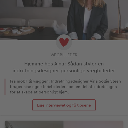
Velkomstskilt
Gratis fotolagring
Talcollage
Inspiration
Gratis fotolagring
VÆGBILLEDER
Hjemme hos Aina: Sådan styler en
Tilbehør
indretningsdesigner personlige vægbilleder
Fra mobil til væggen: Indretningsdesigner Aina Sollie Steen
bruger sine egne feriebilleder som en del af indretningen
for at skabe et personligt hjem.
Læs interviewet og få tipsene