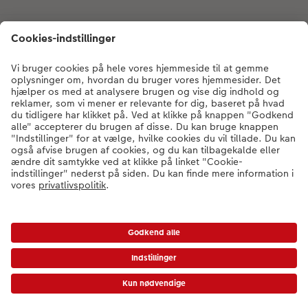
Om CEWE
Fotoprodukter
Andre produkter
Kontakt kundeservice:
78 79 78 03
- Man-fre: 09:00-20:00 | Søn: 14:00-
20:00 (undtagen helligdage)
* Værdikoder gælder ikke Ekspresfotos, gavekort samt fragt og startpris.