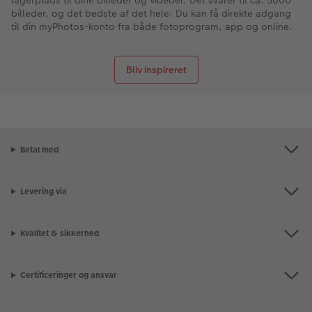
lagerplads til dine billeder og videoer. Det svarer til ca. 5000
billeder, og det bedste af det hele: Du kan få direkte adgang
til din myPhotos-konto fra både fotoprogram, app og online.
Bliv inspireret
Betal med
Levering via
Kvalitet & sikkerhed
Certificeringer og ansvar