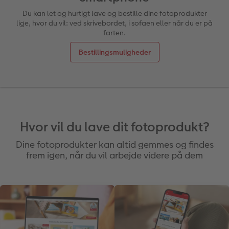
Du kan let og hurtigt lave og bestille dine fotoprodukter
lige, hvor du vil: ved skrivebordet, i sofaen eller når du er på
Inspiration
Forstørrelse på fotopapir
Billede på aluminiumsplade
Tekstiler
Pasfoto
Design selv
Inspiration
farten.
Nem billedoverførsel
Fotosæt
Galleritryk
Skole og kontor
Alle anledninger
Valgmuligheder
Bestillingsmuligheder
Bedst i test
Fotoklistermærker
Billede på akrylglas
Fotomagneter
Fotokort
Gratis fotolagring
Gratis fotolagring
Tilbehør
Billede på træ
Art prints
Foldekort
Gaveindpakning
ram
CEWE FOTOBOG Color pop
Engangskamera print
Fotoplakat med kort
Fyld-selv gaveæske
Postkort
Tilbehør
Hvor vil du lave dit fotoprodukt?
Photos
Dine fotoprodukter kan altid gemmes og findes
Panoramaside
Analoge billeder
Fotoplakat med plakatliste
Mobilcovers
Kort med fotoindstik
frem igen, når du vil arbejde videre på dem
Mindelomme
Inspiration
Fotocollage
Kæledyr
Bordkort
Tilbehør
Gratis fotolagring
hexxas
Inspiration
Menukort
Pasfoto
Flerdelt vægbillede
CEWE Gavekort
Direkte forsendelse