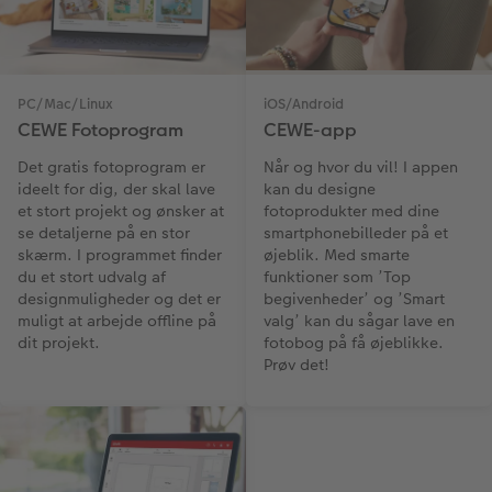
Fotopanel
Firmagave
Digitalt festkort
Velkomstskilt
Gratis fotolagring
PC/Mac/Linux
iOS/Android
CEWE Fotoprogram
CEWE-app
Talcollage
Det gratis fotoprogram er
Når og hvor du vil! I appen
ideelt for dig, der skal lave
kan du designe
Inspiration
et stort projekt og ønsker at
fotoprodukter med dine
se detaljerne på en stor
smartphonebilleder på et
Gratis fotolagring
skærm. I programmet finder
øjeblik. Med smarte
du et stort udvalg af
funktioner som ’Top
Tilbehør
designmuligheder og det er
begivenheder’ og ’Smart
muligt at arbejde offline på
valg’ kan du sågar lave en
dit projekt.
fotobog på få øjeblikke.
Prøv det!