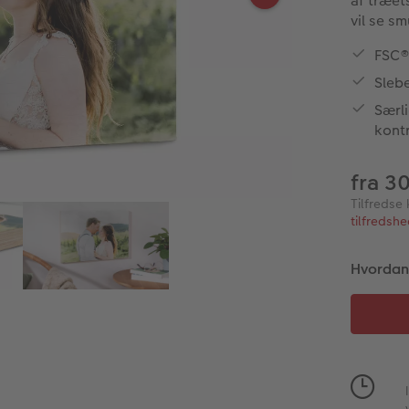
af træet
vil se s
FSC®-
Slebe
Særli
kont
fra 3
Tilfredse 
tilfredsh
Hvordan v