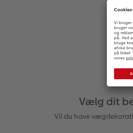
Vælg dit be
Vil du have vægdekorati