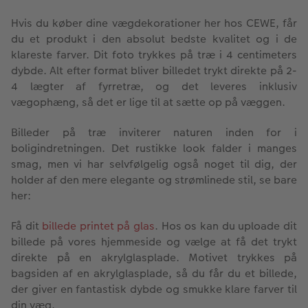
Hvis du køber dine vægdekorationer her hos CEWE, får
du et produkt i den absolut bedste kvalitet og i de
klareste farver. Dit foto trykkes på træ i 4 centimeters
dybde. Alt efter format bliver billedet trykt direkte på 2-
4 lægter af fyrretræ, og det leveres inklusiv
vægophæng, så det er lige til at sætte op på væggen.
Billeder på træ inviterer naturen inden for i
boligindretningen. Det rustikke look falder i manges
smag, men vi har selvfølgelig også noget til dig, der
holder af den mere elegante og strømlinede stil, se bare
her:
Få dit
billede printet på glas
. Hos os kan du uploade dit
billede på vores hjemmeside og vælge at få det trykt
direkte på en akrylglasplade. Motivet trykkes på
bagsiden af en akrylglasplade, så du får du et billede,
der giver en fantastisk dybde og smukke klare farver til
din væg.