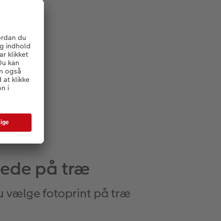
llede på træ
u vælge fotoprint på træ