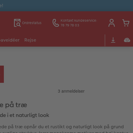
e!
Kontakt kundeservice:
Ordrestatus
78 79 78 03
aveidéer
Rejse
de på træ
ede i et naturligt look
ede på træ opnår du et rustikt og naturligt look på grund