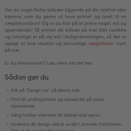
Har du nogle flotte billeder liggende på din telefon eller
kamera, som du gerne vil have printet og lavet til en
vægdekoration? Og er du klar på at prøve noget nyt og
spændende? Få printet dit billede på træ! Det rustikke
og naturlige er på vej ind i boligindretningen, så det er
oplagt at lave smukke og personlige
vægbilleder
trykt
på træ.
Er du interesseret? Læs mere om det her.
Sådan gør du
Klik på ’Design her’ på denne side
Find dit yndlingsmotiv og upload det på vores
hjemmeside
Vælg hvilken størrelse dit billede skal være i
Godkend dit design ved at se det i preview-funktionen.
Tjek at alt er som det skal være