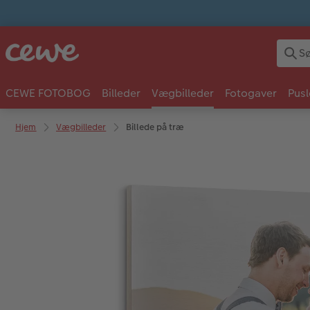
CEWE FOTOBOG
Billeder
Vægbilleder
Fotogaver
Pusl
Hjem
Vægbilleder
Billede på træ