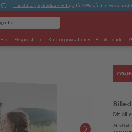
Tilmeld dig nyhedsbrevet
og få 20% på din første ordr
espil
Ekspresfotos
Kort og invitationer
Fotokalender
G
Bille
Dit bill
Med bill