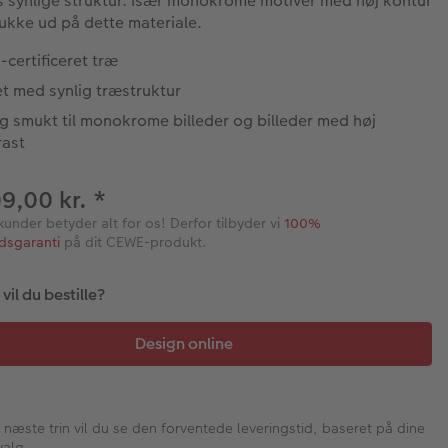
s synlige struktur. Især monokrome motiver med høj kontur
mukke ud på dette materiale.
certificeret træ
t med synlig træstruktur
g smukt til monokrome billeder og billeder med høj
rast
09,00 kr.
*
kunder betyder alt for os! Derfor tilbyder vi
100%
edsgaranti
på dit CEWE-produkt.
il du bestille?
I næste trin vil du se den forventede leveringstid, baseret på dine
valg.