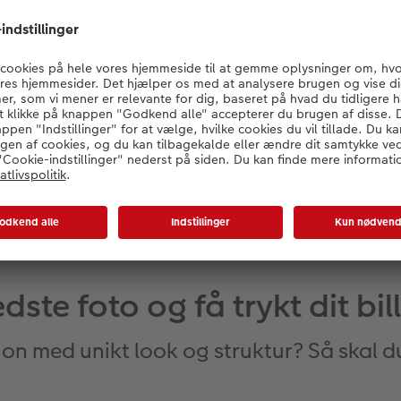
Produktanmeldelser
dste foto og få trykt dit bi
on med unikt look og struktur? Så skal d