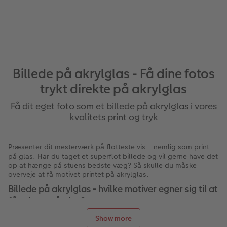
Billede på akrylglas - Få dine fotos
trykt direkte på akrylglas
Få dit eget foto som et billede på akrylglas i vores
kvalitets print og tryk
Præsenter dit mesterværk på flotteste vis – nemlig som print
på glas. Har du taget et superflot billede og vil gerne have det
op at hænge på stuens bedste væg? Så skulle du måske
overveje at få motivet printet på akrylglas.
Billede på akrylglas - hvilke motiver egner sig til at
få printet på glas?
Der er selvfølgelig fuldstændig frit valg, når det kommer til,
Show more
hvad du skal have hængende på dine vægge. Og det vigtigste