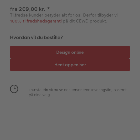
Tilbehør
Gratis fotolagring
hexxas
Inspiration
Menukort
fra 209,00 kr.
*
Tilfredse kunder betyder alt for os! Derfor tilbyder vi
Pasfoto
Flerdelt vægbillede
CEWE Gavekort
Direkte forsendelse
100% tilfredshedsgaranti
på dit CEWE-produkt.
Fotopanel
Firmagave
Digitalt festkort
Hvordan vil du bestille?
Velkomstskilt
Gratis fotolagring
Talcollage
Inspiration
I næste trin vil du se den forventede leveringstid, baseret
Gratis fotolagring
på dine valg.
Tilbehør