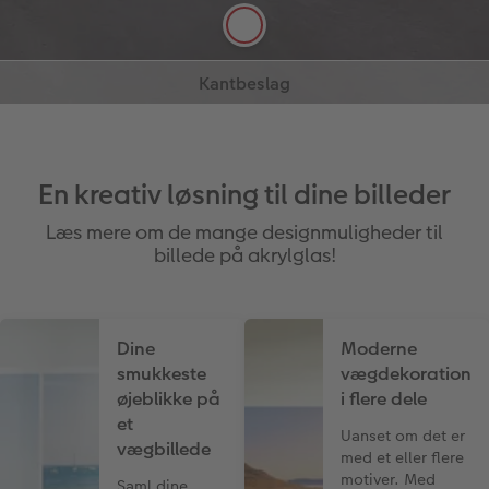
Montér uden at bore huller i billedet: Du
Se mere
Se mere
bestemmer selv, hvor vægophænget skal sidde på
kanten af dit foto. Dit motiv bliver ikke påvirket af
beslagene.
En kreativ løsning til dine billeder
Læs mere om de mange designmuligheder til
billede på akrylglas!
Dine
Moderne
smukkeste
vægdekoration
øjeblikke på
i flere dele
et
Uanset om det er
vægbillede
med et eller flere
motiver. Med
Saml dine