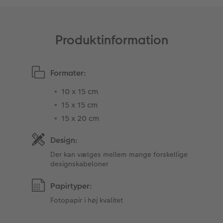
Fotopanel
Firmagave
Digitalt festkort
Produktinformation
Velkomstskilt
Gratis fotolagring
Talcollage
Formater:
Inspiration
10 x 15 cm
15 x 15 cm
Gratis fotolagring
15 x 20 cm
Tilbehør
Design:
Der kan vælges mellem mange forskellige
designskabeloner
Papirtyper:
Fotopapir i høj kvalitet