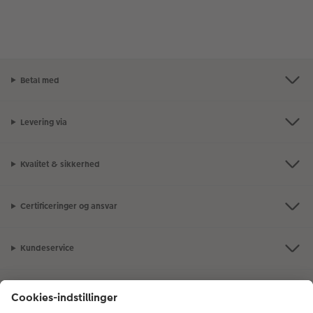
Betal med
Levering via
Kvalitet & sikkerhed
Certificeringer og ansvar
Kundeservice
Om CEWE