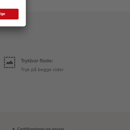
Trykbar flade:
Tryk på begge sider
Certificeringer og ansvar