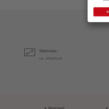
Størrelse:
ca. 45x40cm
Betal med