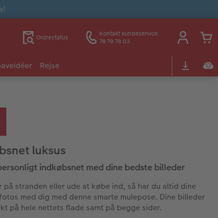
e!
Kontakt kundeservice:
Ordrestatus
78 79 78 03
aveidéer
Rejse
bsnet luksus
 personligt indkøbsnet med dine bedste billeder
 på stranden eller ude at købe ind, så har du altid dine
fotos med dig med denne smarte mulepose. Dine billeder
rykt på hele nettets flade samt på begge sider.