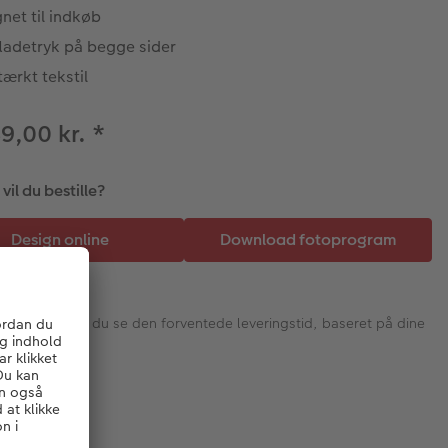
net til indkøb
fladetryk på begge sider
tærkt tekstil
89,00 kr.
*
il du bestille?
I næste trin vil du se den forventede leveringstid, baseret på dine
valg.