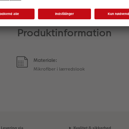
Produktinformation
Materiale:
Mikrofiber i lærredslook
Levering via
Kvalitet & sikkerhed