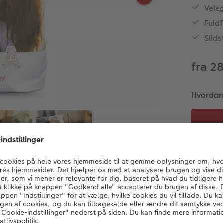
Veleg
Fuld
Slids
fra 2
Hvordan v