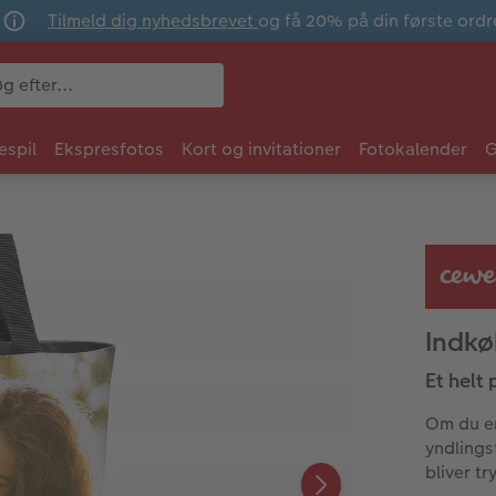
Tilmeld dig nyhedsbrevet
og få 20% på din første ordr
espil
Ekspresfotos
Kort og invitationer
Fotokalender
G
Indkø
Et helt
Om du er
yndlings
bliver t