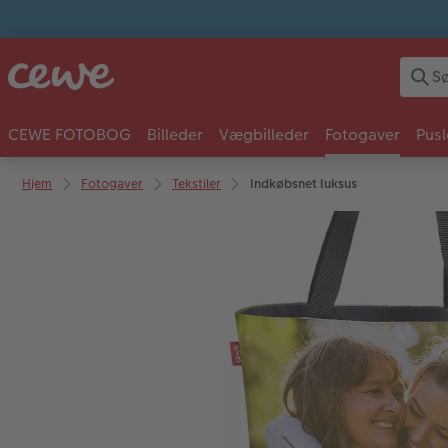
CEWE FOTOBOG
Billeder
Vægbilleder
Fotogaver
Pusl
Hjem
Fotogaver
Tekstiler
Indkøbsnet luksus