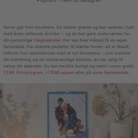
Inspiration
Forstørrelse på fotopapir
Billede på aluminiumsplade
Tekstiler
Pasfoto
Design selv
Inspiration
Nem billedoverførsel
Fotosæt
Galleritryk
Skole og kontor
Alle anledninger
Valgmuligheder
Farver gør livet smukkere. De skaber glæde og kan varieres i takt
Bedst i test
Fotoklistermærker
Billede på akrylglas
Fotomagneter
Fotokort
Gratis fotolagring
med årets skiftende årstider – og de kan gøre underværker for
din personlige
Vægkalender
. Her kan hver måned få sin egen
Gratis fotolagring
Tilbehør
Billede på træ
Art prints
Foldekort
Gaveindpakning
farveskala. Fra diskrete pasteller til stærke farver: alt er tilladt!
ram
Udform hver kalenderside med et nyt farvetema – som matcher
din indretning og de mindeværdige billeder, du har valgt til
CEWE FOTOBOG Color pop
Engangskamera print
Fotoplakat med kort
Fyld-selv gaveæske
Postkort
Tilbehør
netop din kalender. Du kan bestille hurtigt og nemt i vores gratis
Photos
CEWE Fotoprogram
, i
CEWE‑appen
eller på
vores hjemmeside
.
Panoramaside
Analoge billeder
Fotoplakat med plakatliste
Mobilcovers
Kort med fotoindstik
Mindelomme
Inspiration
Fotocollage
Kæledyr
Bordkort
Tilbehør
Gratis fotolagring
hexxas
Inspiration
Menukort
Pasfoto
Flerdelt vægbillede
CEWE Gavekort
Direkte forsendelse
Fotopanel
Firmagave
Digitalt festkort