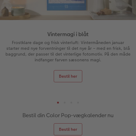
Velkomstskilt
Gratis fotolagring
Talcollage
Vintermagi i blåt
Inspiration
Frostklare dage og frisk vinterluft: Vintermåneden januar
starter med nye forventninger til det nye år – med en frisk, blå
baggrund, der passer til det vinterlige fotomotiv. På den måde
Gratis fotolagring
indfanger farven sæsonens magi.
Tilbehør
Bestil her
Bestil din Color Pop-vægkalender nu
Bestil her