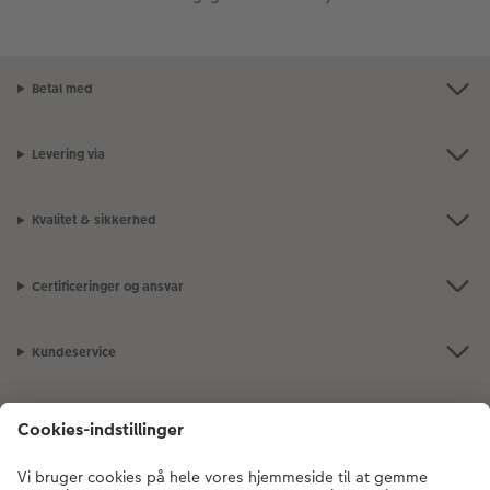
Betal med
Levering via
Kvalitet & sikkerhed
Certificeringer og ansvar
Kundeservice
Om CEWE
Fotoprodukter