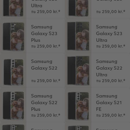
Ultra
Fotopanel
Firmagave
Digitalt festkort
259,00 kr.
*
259,00 kr.
*
fra
fra
Velkomstskilt
Gratis fotolagring
Samsung
Samsung
Galaxy S23
Galaxy S23
Talcollage
Plus
Ultra
259,00 kr.
*
259,00 kr.
*
fra
fra
Inspiration
Samsung
Samsung
Gratis fotolagring
Galaxy S22
Galaxy S22
Ultra
Tilbehør
259,00 kr.
*
259,00 kr.
*
fra
fra
Samsung
Samsung
Galaxy S22
Galaxy S21
Plus
FE
259,00 kr.
*
259,00 kr.
*
fra
fra