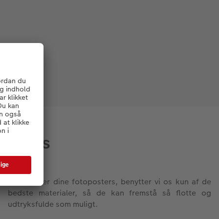
posters
Når vi laver dine fotoposters, benytter vi os kun af de
bedste materialer, så de kan fremstå så flotte og
udtryksfulde som muligt.