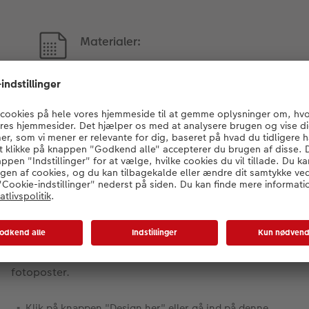
Materialer:
Fotopapir: Mat, Blankt,
Silkemat, Perlemor
Fine Art Mat
r dit hjem med flotte foto
Det er nemt at lave og bestille sin egen unikke
fotoposter.
Klik på knappen "Design her" eller gå ind på denne