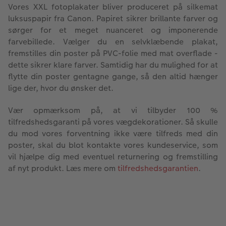
Vores XXL fotoplakater bliver produceret på silkemat
luksuspapir fra Canon. Papiret sikrer brillante farver og
sørger for et meget nuanceret og imponerende
farvebillede. Vælger du en selvklæbende plakat,
fremstilles din poster på PVC-folie med mat overflade -
dette sikrer klare farver. Samtidig har du mulighed for at
flytte din poster gentagne gange, så den altid hænger
lige der, hvor du ønsker det.
Vær opmærksom på, at vi tilbyder 100 %
tilfredshedsgaranti på vores vægdekorationer. Så skulle
du mod vores forventning ikke være tilfreds med din
poster, skal du blot kontakte vores kundeservice, som
vil hjælpe dig med eventuel returnering og fremstilling
af nyt produkt. Læs mere om
tilfredshedsgarantien
.