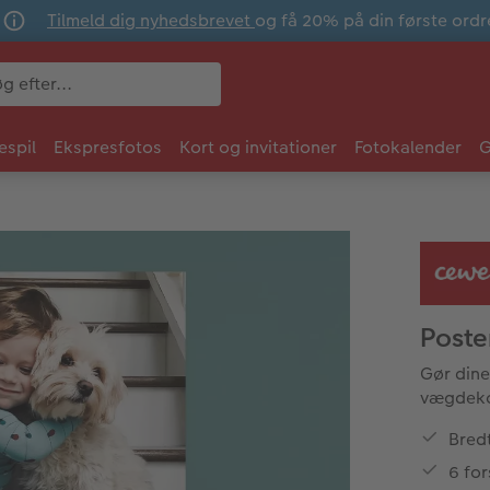
Tilmeld dig nyhedsbrevet
og få 20% på din første ordr
espil
Ekspresfotos
Kort og invitationer
Fotokalender
G
Poster
Gør dine 
vægdeko
Bred
6 for