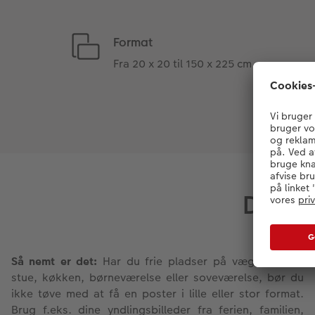
Format
Fra 20 x 20 til 150 x 225 cm
Dekore
Så nemt er det:
Har du frie pladser på væggen i din
stue, køkken, børneværelse eller soveværelse, bør du
ikke tøve med at få en poster i lille eller stor format.
Brug f.eks. dine yndlingsbilleder fra ferien, familien,