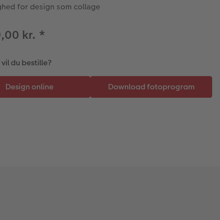
ghed for design som collage
9,00 kr.
*
il du bestille?