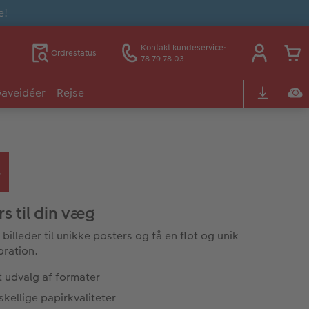
e!
Kontakt kundeservice:
Ordrestatus
78 79 78 03
aveidéer
Rejse
s til din væg
billeder til unikke posters og få en flot og unik
ration.
t udvalg af formater
skellige papirkvaliteter