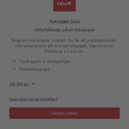
Inspiration
Forstørrelse på fotopapir
Billede på aluminiumsplade
Tekstiler
Pasfoto
Design selv
Inspiration
Fotosæt mini
Nem billedoverførsel
Galleritryk
Skole og kontor
Alle anledninger
Valgmuligheder
Fotosæt
Otte billeder på et fotopapir
Brug de små billeder overalt: Du får dit yndlingsbillede i
Bedst i test
Fotoklistermærker
Billede på akrylglas
Fotomagneter
Fotokort
Gratis fotolagring
otte eksemplarer på ét 9 cm fotopapir. Størrelsen pr.
billede er 3 x 4,5 cm.
Gratis fotolagring
Tilbehør
Billede på træ
Art prints
Foldekort
Gaveindpakning
ram
Også egnet til ansøgninger
CEWE FOTOBOG Color pop
Engangskamera print
Fotoplakat med kort
Fyld-selv gaveæske
Postkort
Tilbehør
Mærkefotopapir
Photos
Panoramaside
Analoge billeder
Fotoplakat med plakatliste
Mobilcovers
Kort med fotoindstik
39,00 kr.
*
Mindelomme
Inspiration
Fotocollage
Kæledyr
Bordkort
Hvordan vil du bestille?
Tilbehør
Gratis fotolagring
hexxas
Inspiration
Menukort
Pasfoto
Flerdelt vægbillede
CEWE Gavekort
Direkte forsendelse