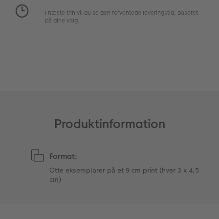
I næste trin vil du se den forventede leveringstid, baseret
Fotopanel
Firmagave
Digitalt festkort
på dine valg.
Velkomstskilt
Gratis fotolagring
Talcollage
Inspiration
Gratis fotolagring
Produktinformation
Tilbehør
Format:
Otte eksemplarer på et 9 cm print (hver 3 x 4,5
cm)