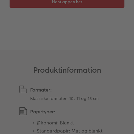
Tilbehør
Gratis fotolagring
hexxas
Inspiration
Menukort
Pasfoto
Flerdelt vægbillede
CEWE Gavekort
Direkte forsendelse
Fotopanel
Firmagave
Digitalt festkort
Velkomstskilt
Gratis fotolagring
Talcollage
Produktinformation
Inspiration
Gratis fotolagring
Formater:
Klassiske formater: 10, 11 og 13 cm
Tilbehør
Papirtyper:
Økonomi: Blankt
Standardpapir: Mat og blankt