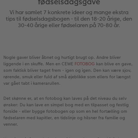
fødselsdagsgave
Inspiration
Forstørrelse på fotopapir
Billede på aluminiumsplade
Tekstiler
Pasfoto
Design selv
Inspiration
Vi har samlet 7 konkrete ideer og mange ekstra
Nem billedoverførsel
Fotosæt
Galleritryk
Skole og kontor
Alle anledninger
Valgmuligheder
tips til fødselsdagsbogen - til den 18-20 årige, den
30-40 årige eller fødselaren på 70-80 år.
Bedst i test
Fotoklistermærker
Billede på akrylglas
Fotomagneter
Fotokort
Gratis fotolagring
Gratis fotolagring
Tilbehør
Billede på træ
Art prints
Foldekort
Gaveindpakning
ram
Nogle gaver bliver åbnet og hurtigt brugt op. Andre bliver
CEWE FOTOBOG Color pop
Engangskamera print
Fotoplakat med kort
Fyld-selv gaveæske
Postkort
Tilbehør
liggende i en skuffe. Men en CEWE
FOTOBOG
kan blive en gave,
Photos
som faktisk bliver taget frem - igen og igen. Den kan være sjov,
Panoramaside
Analoge billeder
Fotoplakat med plakatliste
Mobilcovers
Kort med fotoindstik
rørende, smuk eller fuld af små øjeblikke som ellers for længst
var gået tabt i kamerarullen.
Mindelomme
Inspiration
Fotocollage
Kæledyr
Bordkort
Det skønne er, at en fotobog kan laves på det niveau du selv
ønsker: Du kan lave en simpel bog med en tilpasset og festlig
Tilbehør
Gratis fotolagring
hexxas
Inspiration
Menukort
forside - eller bygge fotobogen op som en hel fortælling om
fødselaren med kapitler, en tidslinje og hilsner fra familie og
Pasfoto
Flerdelt vægbillede
CEWE Gavekort
Direkte forsendelse
venner.
Fotopanel
Firmagave
Digitalt festkort