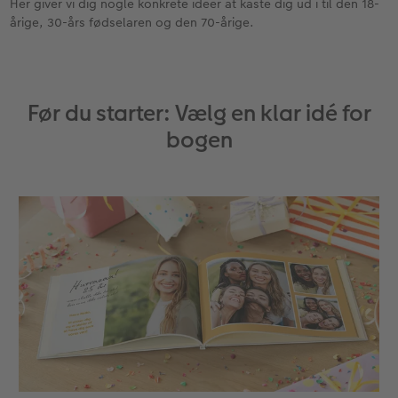
Her giver vi dig nogle konkrete ideer at kaste dig ud i til den 18-
årige, 30-års fødselaren og den 70-årige.
Velkomstskilt
Gratis fotolagring
Talcollage
Før du starter: Vælg en klar idé for
Inspiration
bogen
Gratis fotolagring
Tilbehør