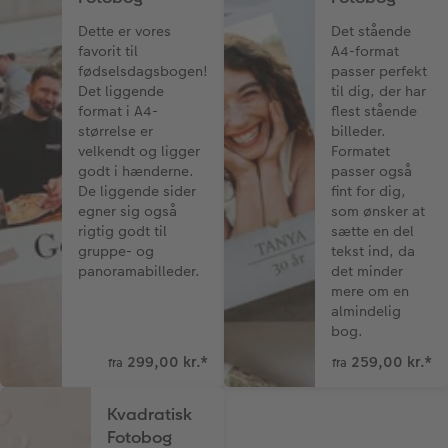
Dette er vores
Det stående
favorit til
A4-format
fødselsdagsbogen!
passer perfekt
Det liggende
til dig, der har
format i A4-
flest stående
størrelse er
billeder.
velkendt og ligger
Formatet
godt i hænderne.
passer også
De liggende sider
fint for dig,
egner sig også
som ønsker at
rigtig godt til
sætte en del
gruppe- og
tekst ind, da
panoramabilleder.
det minder
mere om en
almindelig
bog.
299,00 kr.
*
259,00 kr.
*
fra
fra
Kvadratisk
Fotobog