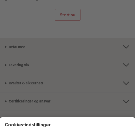
Start nu
Betal med
Levering via
Kvalitet & sikkerhed
Certificeringer og ansvar
Kundeservice