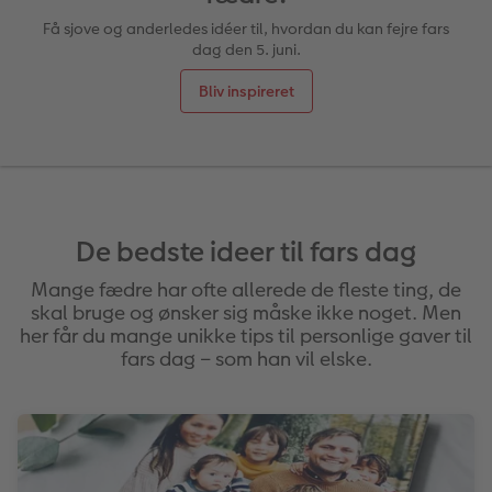
Få sjove og anderledes idéer til, hvordan du kan fejre fars
dag den 5. juni.
Inspiration
Forstørrelse på fotopapir
Billede på aluminiumsplade
Tekstiler
Pasfoto
Design selv
Inspiration
Bliv inspireret
Nem billedoverførsel
Fotosæt
Galleritryk
Skole og kontor
Alle anledninger
Valgmuligheder
Bedst i test
Fotoklistermærker
Billede på akrylglas
Fotomagneter
Fotokort
Gratis fotolagring
Gratis fotolagring
Tilbehør
Billede på træ
Art prints
Foldekort
Gaveindpakning
ram
De bedste ideer til fars dag
CEWE FOTOBOG Color pop
Engangskamera print
Fotoplakat med kort
Fyld-selv gaveæske
Postkort
Tilbehør
Photos
Mange fædre har ofte allerede de fleste ting, de
skal bruge og ønsker sig måske ikke noget. Men
Panoramaside
Analoge billeder
Fotoplakat med plakatliste
Mobilcovers
Kort med fotoindstik
her får du mange unikke tips til personlige gaver til
fars dag – som han vil elske.
Mindelomme
Inspiration
Fotocollage
Kæledyr
Bordkort
Tilbehør
Gratis fotolagring
hexxas
Inspiration
Menukort
Pasfoto
Flerdelt vægbillede
CEWE Gavekort
Direkte forsendelse