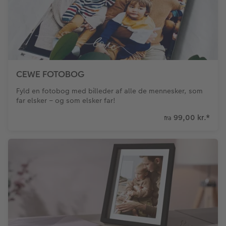
Fotopanel
Firmagave
Digitalt festkort
Velkomstskilt
Gratis fotolagring
Talcollage
CEWE FOTOBOG
Inspiration
Fyld en fotobog med billeder af alle de mennesker, som
far elsker – og som elsker far!
Gratis fotolagring
99,00 kr.
*
fra
Tilbehør