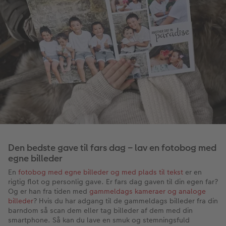
Den bedste gave til fars dag – lav en fotobog med
egne billeder
En
fotobog med egne billeder og med plads til tekst
er en
rigtig flot og personlig gave. Er fars dag gaven til din egen far?
Og er han fra tiden med
gammeldags kameraer og analoge
billeder
? Hvis du har adgang til de gammeldags billeder fra din
barndom så scan dem eller tag billeder af dem med din
smartphone. Så kan du lave en smuk og stemningsfuld