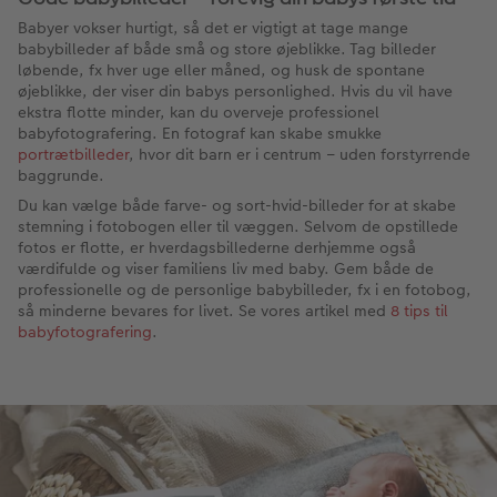
Babyer vokser hurtigt, så det er vigtigt at tage mange
babybilleder af både små og store øjeblikke. Tag billeder
løbende, fx hver uge eller måned, og husk de spontane
øjeblikke, der viser din babys personlighed. Hvis du vil have
ekstra flotte minder, kan du overveje professionel
babyfotografering. En fotograf kan skabe smukke
portrætbilleder
, hvor dit barn er i centrum – uden forstyrrende
baggrunde.
Du kan vælge både farve- og sort-hvid-billeder for at skabe
stemning i fotobogen eller til væggen. Selvom de opstillede
fotos er flotte, er hverdagsbillederne derhjemme også
værdifulde og viser familiens liv med baby. Gem både de
professionelle og de personlige babybilleder, fx i en fotobog,
så minderne bevares for livet. Se vores artikel med
8 tips til
babyfotografering
.