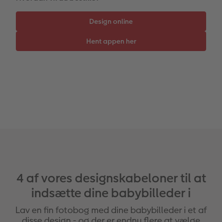
Tilbehør
Gratis fotolagring
hexxas
Inspiration
Menukort
Pasfoto
Flerdelt vægbillede
CEWE Gavekort
Direkte forsendelse
Fotopanel
Firmagave
Digitalt festkort
Velkomstskilt
Gratis fotolagring
Talcollage
Inspiration
Gratis fotolagring
Tilbehør
4 af vores designskabeloner til at
indsætte dine babybilleder i
Lav en fin fotobog med dine babybilleder i et af
disse design - og der er endnu flere at vælge