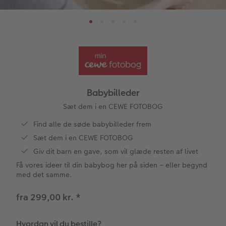
Papirtyper og omslag
Art prints
Billede i ramme
Dekoration
Hvordan fungerer det?
Invitationer
Aftalekalender
tioner
Bestillingsmuligheder
Billedboks
Billede på skumplade
Klistermærker
Premium partnere
Barnedåb
Ugeplan på akrylglas
Forstørrelse på fotopapir
Billede på aluminiumsplade
Tekstiler
Pasfoto
Design selv
Inspiration
Inspiration
Nem billedoverførsel
Fotosæt
Galleritryk
Skole og kontor
Alle anledninger
Valgmuligheder
Babybilleder
Bedst i test
Fotoklistermærker
Billede på akrylglas
Fotomagneter
Fotokort
Gratis fotolagring
Sæt dem i en CEWE FOTOBOG
Find alle de søde babybilleder frem
Gratis fotolagring
Tilbehør
Billede på træ
Art prints
Foldekort
Gaveindpakning
Sæt dem i en CEWE FOTOBOG
ram
Giv dit barn en gave, som vil glæde resten af livet
CEWE FOTOBOG Color pop
Engangskamera print
Fotoplakat med kort
Fyld-selv gaveæske
Postkort
Tilbehør
Photos
Få vores ideer til din babybog her på siden – eller begynd
med det samme.
Panoramaside
Analoge billeder
Fotoplakat med plakatliste
Mobilcovers
Kort med fotoindstik
fra 299,00 kr.
*
Mindelomme
Inspiration
Fotocollage
Kæledyr
Bordkort
Hvordan vil du bestille?