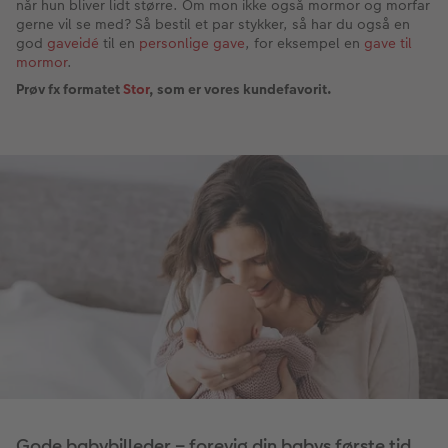
når hun bliver lidt større. Om mon ikke også mormor og morfar
gerne vil se med? Så bestil et par stykker, så har du også en
god
gaveidé
til en
personlige gave
, for eksempel en
gave til
mormor
.
Prøv fx formatet
Stor
, som er vores kundefavorit.
Gode babybilleder – forevig din babys første tid