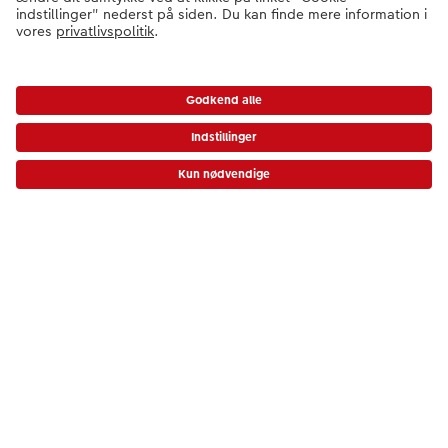
Kvalitet & sikkerhed
Certificeringer og ansvar
Kundeservice
Om CEWE
* Værdikoder gælder ikke Ekspresfotos, gavekort samt fragt og startpris.
Fotoprodukter
Andre produkter