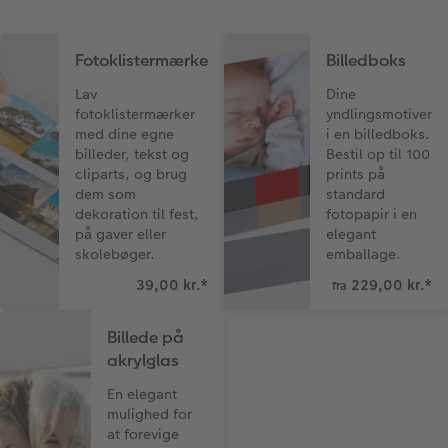
Fotoklistermærke
Billedboks
Lav
Dine
fotoklistermærker
yndlingsmotiver
med dine egne
i en billedboks.
billeder, tekst og
Bestil op til 100
cliparts, og brug
prints på
dem som
standard
dekoration til fest,
fotopapir i en
på gaver eller
elegant
skolebøger.
emballage.
39,00 kr.
*
229,00 kr.
*
fra
Billede på
akrylglas
En elegant
mulighed for
at forevige