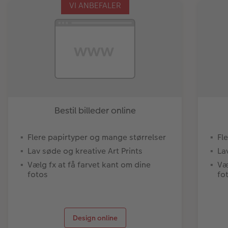
VI ANBEFALER
Bestil billeder online
Flere papirtyper og mange størrelser
Fl
Lav søde og kreative Art Prints
La
Vælg fx at få farvet kant om dine
Væ
fotos
fo
Design online