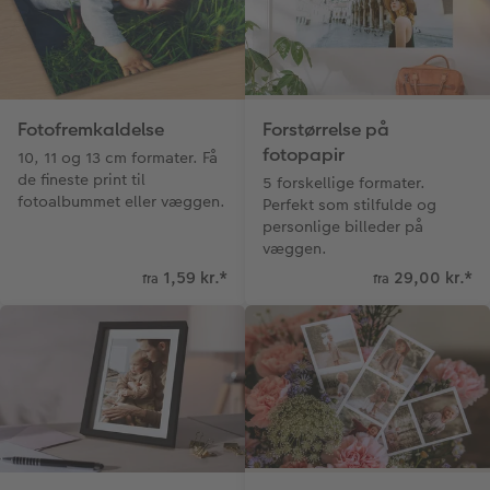
Tilbehør
Gratis fotolagring
hexxas
Inspiration
Menukort
Pasfoto
Flerdelt vægbillede
CEWE Gavekort
Direkte forsendelse
Fotopanel
Firmagave
Digitalt festkort
Fotofremkaldelse
Forstørrelse på
fotopapir
10, 11 og 13 cm formater. Få
Velkomstskilt
Gratis fotolagring
de fineste print til
5 forskellige formater.
fotoalbummet eller væggen.
Perfekt som stilfulde og
Talcollage
personlige billeder på
væggen.
Inspiration
1,59 kr.
*
29,00 kr.
*
fra
fra
Gratis fotolagring
Tilbehør