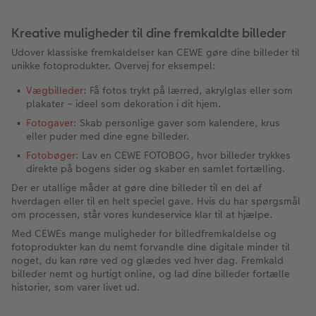
Kreative muligheder til dine fremkaldte billeder
Udover klassiske fremkaldelser kan CEWE gøre dine billeder til
unikke fotoprodukter. Overvej for eksempel:
Vægbilleder
: Få fotos trykt på lærred, akrylglas eller som
plakater – ideel som dekoration i dit hjem.
Fotogaver
: Skab personlige gaver som kalendere, krus
eller puder med dine egne billeder.
Fotobøger
: Lav en CEWE FOTOBOG, hvor billeder trykkes
direkte på bogens sider og skaber en samlet fortælling.
Der er utallige måder at gøre dine billeder til en del af
hverdagen eller til en helt speciel gave. Hvis du har spørgsmål
om processen, står vores kundeservice klar til at hjælpe.
Med CEWEs mange muligheder for billedfremkaldelse og
fotoprodukter kan du nemt forvandle dine digitale minder til
noget, du kan røre ved og glædes ved hver dag. Fremkald
billeder nemt og hurtigt online, og lad dine billeder fortælle
historier, som varer livet ud.