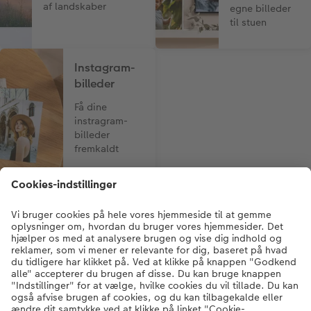
af landskaber
egne billeder
til stuen
Instagram-
billeder
Få dine
instragram-
billeder
fremkaldt
Betal med
Levering via