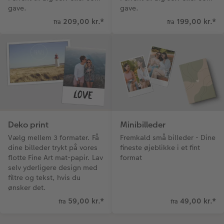
gave.
gave.
209,00 kr.
*
199,00 kr.
*
fra
fra
Deko print
Minibilleder
Vælg mellem 3 formater. Få
Fremkald små billeder - Dine
dine billeder trykt på vores
fineste øjeblikke i et fint
flotte Fine Art mat-papir. Lav
format
selv yderligere design med
filtre og tekst, hvis du
ønsker det.
59,00 kr.
*
49,00 kr.
*
fra
fra