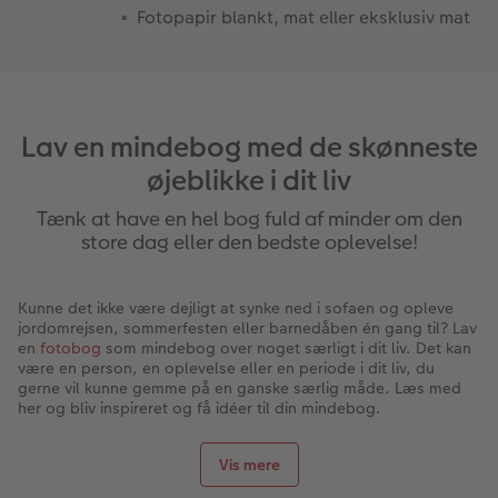
Fotopapir blankt, mat eller eksklusiv mat
Lav en mindebog med de skønneste
øjeblikke i dit liv
Tænk at have en hel bog fuld af minder om den
store dag eller den bedste oplevelse!
Kunne det ikke være dejligt at synke ned i sofaen og opleve
jordomrejsen, sommerfesten eller barnedåben én gang til? Lav
en
fotobog
som mindebog over noget særligt i dit liv. Det kan
være en person, en oplevelse eller en periode i dit liv, du
gerne vil kunne gemme på en ganske særlig måde. Læs med
her og bliv inspireret og få idéer til din mindebog.
Mindebog-idéer
Vis mere
Minder er noget, vi alle sammen har og noget, vi som regel
gerne vil gemme. Vi gemmer minderne i hjertet, men er vi