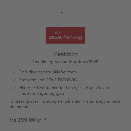
Papirtyper og omslag
Art prints
Billede i ramme
Dekoration
Hvordan fungerer det?
Invitationer
Aftalekalender
tioner
Bestillingsmuligheder
Billedboks
Billede på skumplade
Klistermærker
Premium partnere
Barnedåb
Ugeplan på akrylglas
Forstørrelse på fotopapir
Billede på aluminiumsplade
Tekstiler
Pasfoto
Design selv
Inspiration
Inspiration
Nem billedoverførsel
Fotosæt
Galleritryk
Skole og kontor
Alle anledninger
Valgmuligheder
Mindebog
Bedst i test
Fotoklistermærker
Billede på akrylglas
Fotomagneter
Fotokort
Gratis fotolagring
Lav din egen mindebog hos CEWE
Find dine bedste billeder frem
Gratis fotolagring
Tilbehør
Billede på træ
Art prints
Foldekort
Gaveindpakning
Sæt dem i en CEWE FOTOBOG
ram
Nyd dine bedste minder i en fysisk bog, du kan
CEWE FOTOBOG Color pop
Engangskamera print
Fotoplakat med kort
Fyld-selv gaveæske
Postkort
Tilbehør
finde frem igen og igen
Photos
Få ideer til din mindebog her på siden – eller begynd med
Panoramaside
Analoge billeder
Fotoplakat med plakatliste
Mobilcovers
Kort med fotoindstik
det samme.
Mindelomme
Inspiration
Fotocollage
Kæledyr
Bordkort
fra 299,00 kr.
*