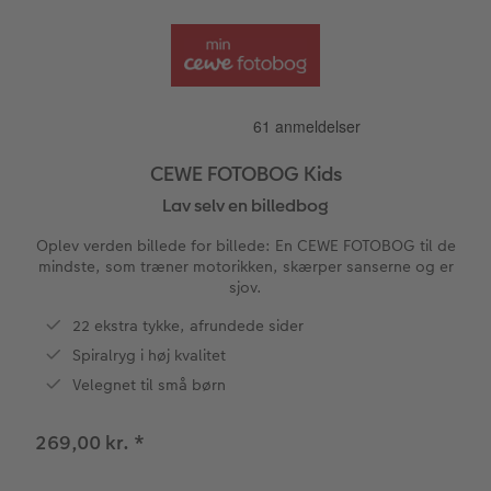
Inspiration
Forstørrelse på fotopapir
Billede på aluminiumsplade
Tekstiler
Pasfoto
Design selv
Inspiration
Nem billedoverførsel
Fotosæt
Galleritryk
Skole og kontor
Alle anledninger
Valgmuligheder
Bedst i test
Fotoklistermærker
Billede på akrylglas
Fotomagneter
Fotokort
Gratis fotolagring
CEWE FOTOBOG Kids
Lav selv en billedbog
Gratis fotolagring
Tilbehør
Billede på træ
Art prints
Foldekort
Gaveindpakning
ram
Oplev verden billede for billede: En CEWE FOTOBOG til de
CEWE FOTOBOG Color pop
Engangskamera print
Fotoplakat med kort
Fyld-selv gaveæske
Postkort
Tilbehør
mindste, som træner motorikken, skærper sanserne og er
Photos
sjov.
Panoramaside
Analoge billeder
Fotoplakat med plakatliste
Mobilcovers
Kort med fotoindstik
22 ekstra tykke, afrundede sider
Spiralryg i høj kvalitet
Mindelomme
Inspiration
Fotocollage
Kæledyr
Bordkort
Velegnet til små børn
Tilbehør
Gratis fotolagring
hexxas
Inspiration
Menukort
269,00 kr.
*
Pasfoto
Flerdelt vægbillede
CEWE Gavekort
Direkte forsendelse