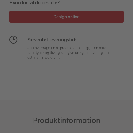
Hvordan vil du bestille?
Fotopanel
Firmagave
Digitalt festkort
Velkomstskilt
Gratis fotolagring
Talcollage
Forventet leveringstid:
8-11 hverdage (inkl. produktion + fragt) – enkelte
Inspiration
papirtyper og tilvalg kan give længere leveringstid; se
estimat i næste trin.
Gratis fotolagring
Tilbehør
Produktinformation