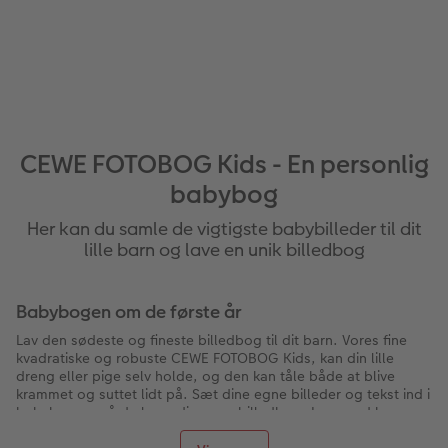
CEWE FOTOBOG Kids - En personlig
babybog
Her kan du samle de vigtigste babybilleder til dit
lille barn og lave en unik billedbog
Babybogen om de første år
Lav den sødeste og fineste billedbog til dit barn. Vores fine
kvadratiske og robuste CEWE FOTOBOG Kids, kan din lille
dreng eller pige selv holde, og den kan tåle både at blive
krammet og suttet lidt på. Sæt dine egne billeder og tekst ind i
babybogen, så du laver din egen billedbog. Læs med her og
få inspiration og gode idéer til en fin og personlig
fotobog
til
dit lille barn.