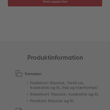
Tilbehør
Gratis fotolagring
hexxas
Inspiration
Menukort
Pasfoto
Flerdelt vægbillede
CEWE Gavekort
Direkte forsendelse
Fotopanel
Firmagave
Digitalt festkort
Velkomstskilt
Gratis fotolagring
Talcollage
Produktinformation
Inspiration
Gratis fotolagring
Formater:
Foldekort: Klassisk, 13x18 cm,
Tilbehør
kvadratisk og XL (høj og tværformat)
Enkeltkort: Klassisk, kvadratisk og XL
Postkort: Klassisk og XL