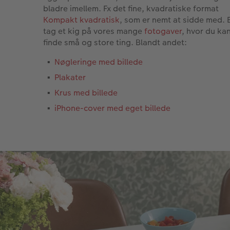
bladre imellem. Fx det fine, kvadratiske format
Kompakt kvadratisk
, som er nemt at sidde med. E
tag et kig på vores mange
fotogaver
, hvor du ka
finde små og store ting. Blandt andet:
Nøgleringe med billede
Plakater
Krus med billede
iPhone-cover med eget billede