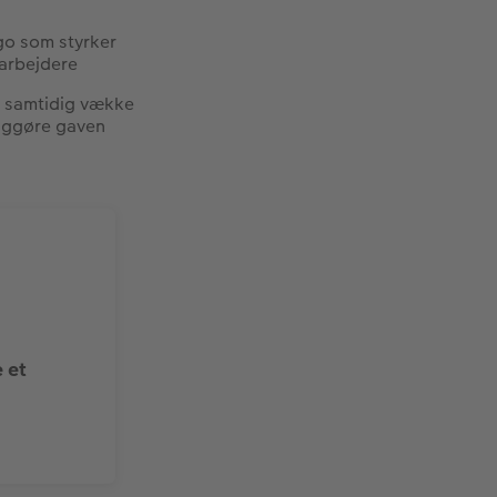
go som styrker
arbejdere
u samtidig vække
liggøre gaven
e et