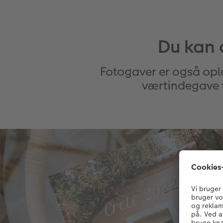
Du kan 
Fotogaver er også opl
værtindegave ti