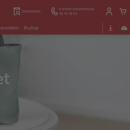
Kontakt kundeservice:
Ordrestatus
78 79 78 03
aveidéer
Bryllup