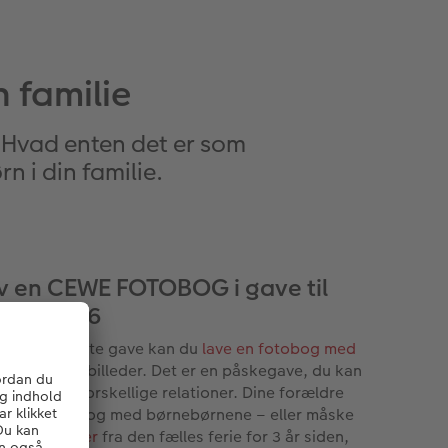
 familie
 Hvad enten det er som
n i din familie.
v en CEWE FOTOBOG i gave til
ske 2026
 den flotteste gave kan du
lave en fotobog med
st
og fælles billeder. Det er en påskegave, du kan
e til mange forskellige relationer. Dine forældre
 få en fotobog med børnebørnene – eller måske
d
feriebilleder
fra den fælles ferie for 3 år siden,