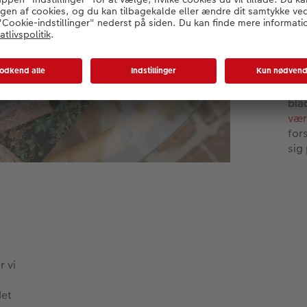
som
kan
små
bil
gam
En 
bla
vær
for
sig
r vi
et