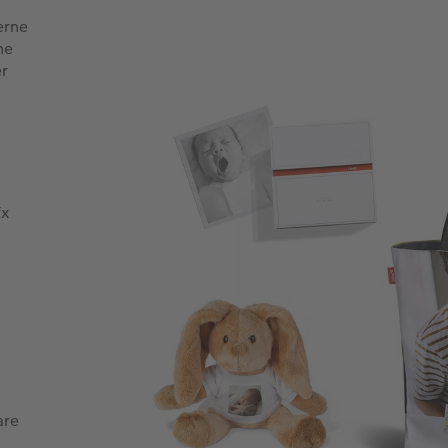
erne
ne
er
fx
are