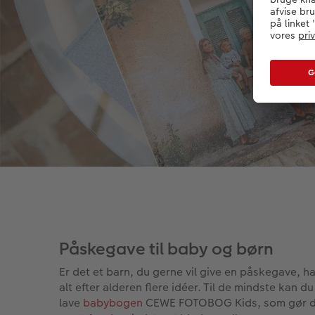
Påskegave til baby og børn
Er det et barn, du gerne vil give en påskegave, ha
alt efter alderen flere idéer. Til de mindste kan du
lave
babybogen
CEWE FOTOBOG Kids, som gør d