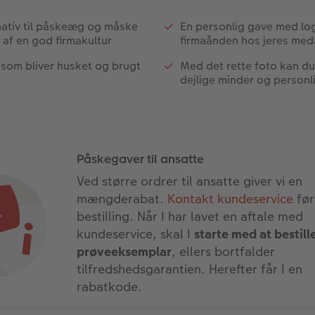
rnativ til påskeæg og måske
En personlig gave med lo
l af en god firmakultur
firmaånden hos jeres med
som bliver husket og brugt
Med det rette foto kan d
dejlige minder og person
Påskegaver til ansatte
Ved større ordrer til ansatte giver vi en
mængderabat.
Kontakt kundeservice
før
bestilling. Når I har lavet en aftale med
kundeservice, skal I
starte med at bestill
prøveeksemplar
, ellers bortfalder
tilfredshedsgarantien. Herefter får I en
rabatkode.