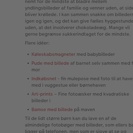
nemt for de mindste at bladre mellem
yndlingsbilleder af familie og venner uden, at sid
bliver krøllede. I kan sammen snakke om billeder
igen og igen, og det kan give fælles hyggestund
uden, at det involverer chokoladeæg. Mange vil
gerne begrænse sukkerindtaget for de mindste.
Flere idéer:
Køleskabsmagneter
med babybilleder
Pude med billede
af barnet selv sammen med 
mor
Indkøbsnet
- fin mulepose med foto til at have
med i vuggestue eller børnehaven
Art-prints
– Fine fotoæsker med kvadratiske
billeder i
Bamse med billede
på maven
Til de lidt større børn kan du lave en af de
almindelige fotobøger med billeder, som ellers b
ligger på telefonen, men som er sjove at se og