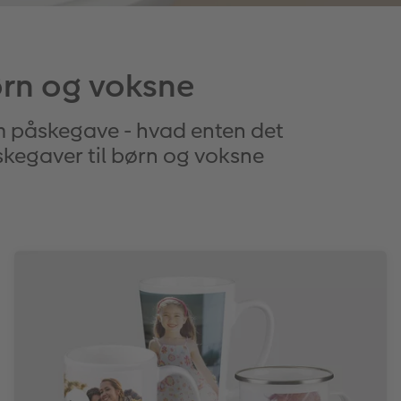
børn og voksne
som påskegave - hvad enten det
påskegaver til børn og voksne