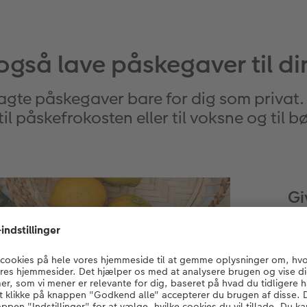
også lave påskegaver til din
agte påskegaver bare for dig som privat.
l påskefrokosten eller til voksne og til bør
Gi
på
Som
tek
giv
kan
me