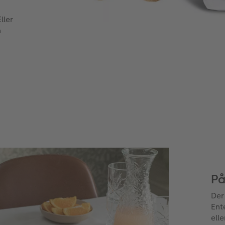
ller
n
På
Der
Ent
elle