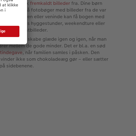
 du aldrig fik
fremkaldt billeder
fra. Dine børn
 få nogle små fotobøger med billeder fra de var
. Mens din ven eller veninde kan få bogen med
eder fra fælles hyggestunder, weekendture eller
le, sjove festbilleder.
fotobog kan skabe glæde igen og igen, når man
drer mellem de gode minder. Det er bl.a. en sød
tindegave
, når familien samles i påsken. Den
svinder ikke som chokoladeæg gør – eller sætter
 på sidebenene.