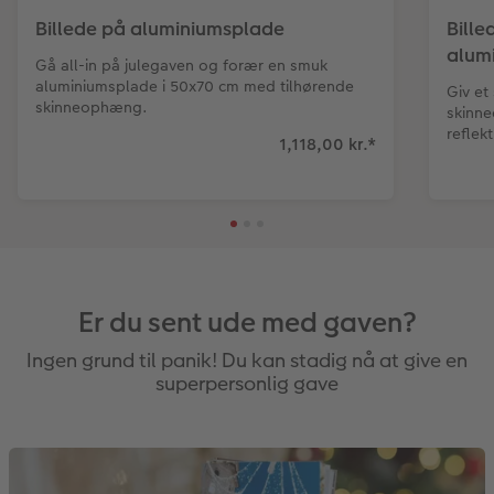
Billede på aluminiumsplade
Bill
alum
Gå all-in på julegaven og forær en smuk
aluminiumsplade i 50x70 cm med tilhørende
Giv et
skinneophæng.
skinn
reflek
1,118,00 kr.
*
Er du sent ude med gaven?
Ingen grund til panik! Du kan stadig nå at give en
superpersonlig gave