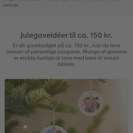
veninde.
Fotopanel
Firmagave
Digitalt festkort
Velkomstskilt
Gratis fotolagring
Julegaveidéer til ca. 150 kr.
Talcollage
Er dit gavebudget på ca. 150 kr., kan du lave
masser af personlige julegaver. Mange af gaverne
Inspiration
er endda hurtige at lave med bare ét enkelt
billede.
Gratis fotolagring
Tilbehør