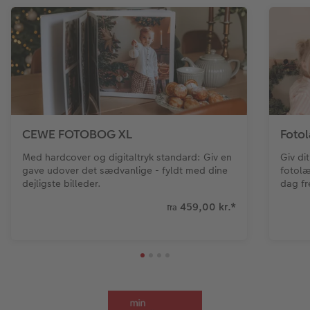
CEWE FOTOBOG XL
Foto
Med hardcover og digitaltryk standard: Giv en
Giv di
gave udover det sædvanlige - fyldt med dine
fotolæ
dejligste billeder.
dag f
459,00 kr.
*
fra