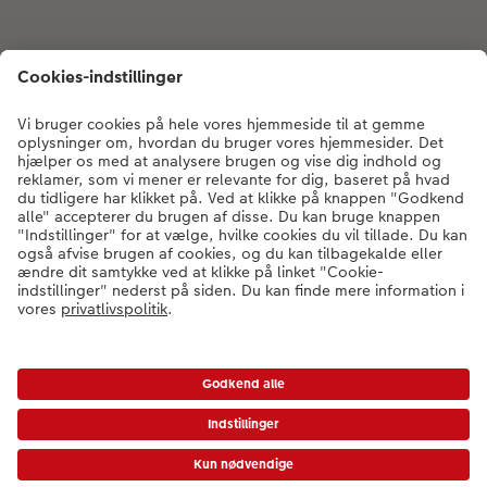
Kundeservice
Om CEWE
Fotoprodukter
Andre produkter
Kontakt kundeservice:
78 79 78 03
- Man-fre: 09:00-20:00 | Søn: 14:00-
20:00 (undtagen helligdage)