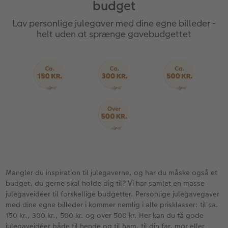
budget
Lav personlige julegaver med dine egne billeder -
Inspiration
Forstørrelse på fotopapir
Billede på aluminiumsplade
Tekstiler
Pasfoto
Design selv
Inspiration
helt uden at sprænge gavebudgettet
Nem billedoverførsel
Fotosæt
Galleritryk
Skole og kontor
Alle anledninger
Valgmuligheder
Bedst i test
Fotoklistermærker
Billede på akrylglas
Fotomagneter
Fotokort
Gratis fotolagring
Gratis fotolagring
Tilbehør
Billede på træ
Art prints
Foldekort
Gaveindpakning
ram
CEWE FOTOBOG Color pop
Engangskamera print
Fotoplakat med kort
Fyld-selv gaveæske
Postkort
Tilbehør
Photos
Panoramaside
Analoge billeder
Fotoplakat med plakatliste
Mobilcovers
Kort med fotoindstik
Mindelomme
Inspiration
Fotocollage
Kæledyr
Bordkort
Mangler du inspiration til julegaverne, og har du måske også et
budget, du gerne skal holde dig til? Vi har samlet en masse
julegaveidéer til forskellige budgetter. Personlige julegavegaver
Tilbehør
Gratis fotolagring
hexxas
Menukort
Inspiration
med dine egne billeder i kommer nemlig i alle prisklasser: til ca.
150 kr., 300 kr., 500 kr. og over 500 kr. Her kan du få gode
Pasfoto
Flerdelt vægbillede
CEWE Gavekort
Direkte forsendelse
julegaveidéer både til hende og til ham, til din far, mor eller